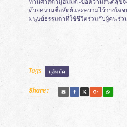
ท่านศาสดามูฮัมมัด -ขอความสันติสุขจงมี
ด้วยความซื่อสัตย์และความไว้วางใจ จนได้ร
มนุษย์ธรรมดาที่ใช้ชีวิตร่วมกับผู้คน ร่ว
Tags
มุฮัมมัด
Share :