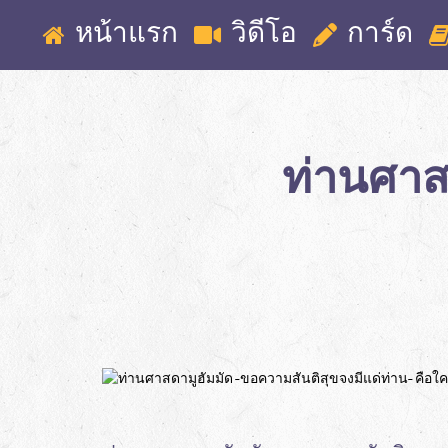
หน้าแรก
วิดีโอ
การ์ด
ท่านศาส