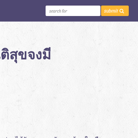
submit
ิสุขจงมี