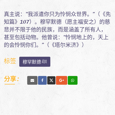
真主说：“我派遣你只为怜悯众世界。”（《先
知篇》107）。穆罕默德（愿主福安之）的慈
悲并不限于他的民族，而是涵盖了所有人，
甚至包括动物。他曾说：“怜悯地上的，天上
的会怜悯你们。”（《塔尔米济》）
标签
穆罕默德 ﷺ
分享 :